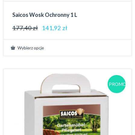
Saicos Wosk Ochronny 1 L
177,40
zł
141,92
zł
Wybierz opcje
PROMOCJA