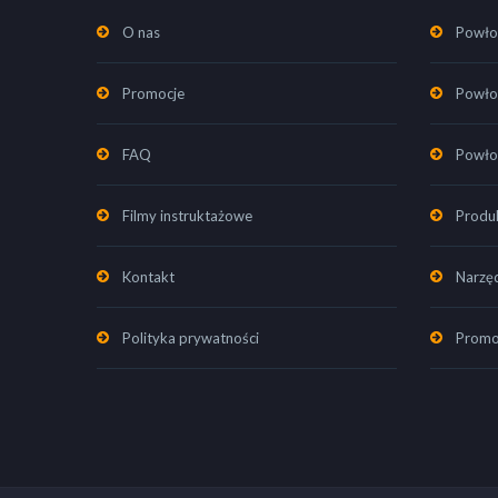
O nas
Powło
Promocje
Powło
FAQ
Powło
Filmy instruktażowe
Produk
Kontakt
Narzę
Polityka prywatności
Promo