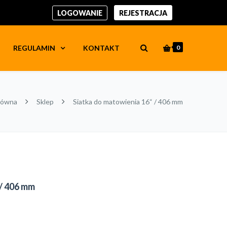
LOGOWANIE
REJESTRACJA
REGULAMIN
KONTAKT
0
łówna
Sklep
Siatka do matowienia 16“ / 406 mm
 / 406 mm