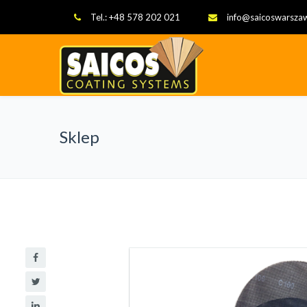
Tel.: +48 578 202 021
info@saicoswarszaw
Sklep