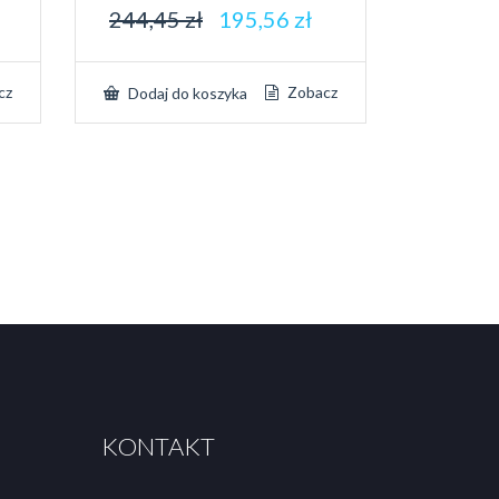
244,45
zł
195,56
zł
cz
Zobacz
Dodaj do koszyka
KONTAKT