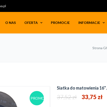
a.pl
O NAS
OFERTA
PROMOCJE
INFORMACJE
Strona G
Siatka do matowienia 16“
37,52
zł
33,75
zł
PROMOCJA!