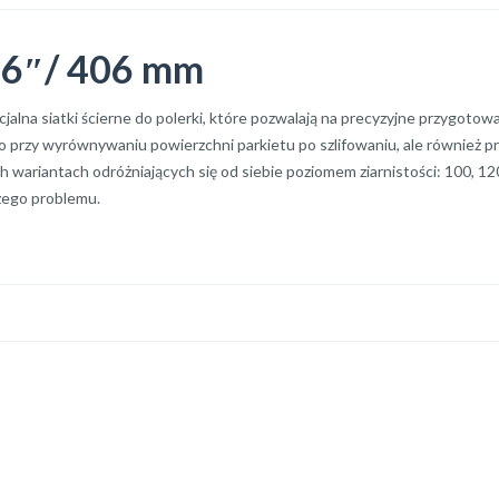
 16″/ 406 mm
ecjalna siatki ścierne do polerki, które pozwalają na precyzyjne przygot
lko przy wyrównywaniu powierzchni parkietu po szlifowaniu, ale również 
ech wariantach odróżniających się od siebie poziomem ziarnistości: 100, 1
zego problemu.