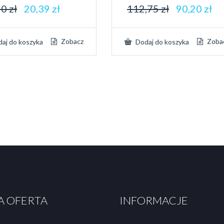
50
zł
20,39
zł
112,75
zł
90,20
zł
Zobacz
Zoba
aj do koszyka
Dodaj do koszyka
A OFERTA
INFORMACJE