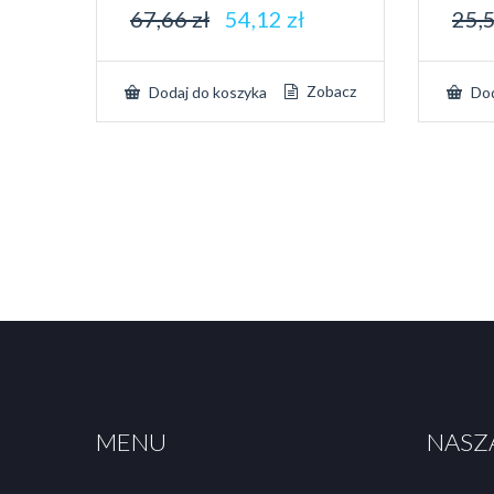
67,66
zł
54,12
zł
25,
Zobacz
Dodaj do koszyka
Dod
MENU
NASZ