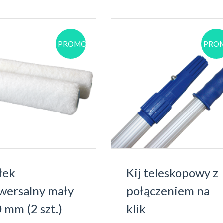
PROMOCJA!
PROM
łek
Kij teleskopowy z
wersalny mały
połączeniem na
 mm (2 szt.)
klik