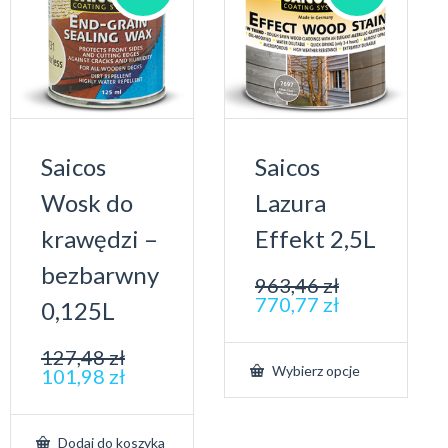
Saicos
Saicos
Wosk do
Lazura
krawędzi –
Effekt 2,5L
bezbarwny
963,46
zł
770,77
zł
0,125L
127,48
zł
Wybierz opcje
101,98
zł
Dodaj do koszyka